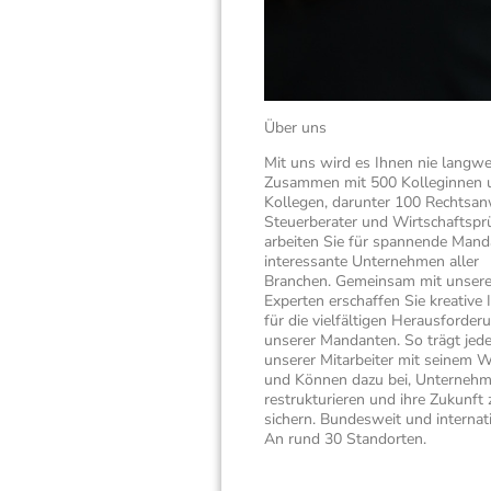
Über uns
Mit uns wird es Ihnen nie langwei
Zusammen mit 500 Kolleginnen 
Kollegen, darunter 100 Rechtsan
Steuerberater und Wirtschaftsprü
arbeiten Sie für spannende Mand
interessante Unternehmen aller
Branchen. Gemeinsam mit unser
Experten erschaffen Sie kreative 
für die vielfältigen Herausforder
unserer Mandanten. So trägt jede
unserer Mitarbeiter mit seinem 
und Können dazu bei, Unternehm
restrukturieren und ihre Zukunft 
sichern. Bundesweit und internati
An rund 30 Standorten.