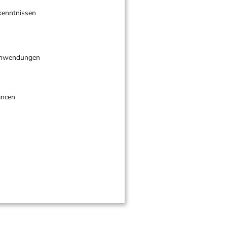
hkenntnissen
eanwendungen
ancen