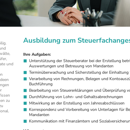
Ausbildung zum Steuerfachanges
lig.
und
wälte,
Ihre Aufgaben:
fer,
Unterstützung der Steuerberater bei der Erstellung betr
ate und
Auswertungen und Betreuung von Mandanten
Terminüberwachung und Sicherstellung der Einhaltung 
en
Verarbeitung von Rechnungen, Belegen und Kontoausz
Ideen
Buchführung
ungen
r
Bearbeitung von Steuererklärungen und Überprüfung v
Wissen
Durchführung von Lohn- und Gehaltsabrechnungen
en zu
Mitwirkung an der Erstellung von Jahresabschlüssen
zu
Korrespondenz und Vorbereitung von Unterlagen für B
onal.
Mandanten
Kommunikation mit Finanzämtern und Sozialversicheru